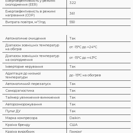
Енергоефективність у режимі
3.22
охолодження (EER)
Енергоефективність в режимі
3.61
нагрівання (COP)
Витрата повітря, м³/год
550
Автоматичне очищення
Так
Діапазон зовнішніх температур
от -15°С до +24°С
на обігрів
Діапазон зовнішніх температур
от -15°С до +43°С
на охолодження
Інверторне керування
Так
Адаптація до низької
до -15°C на обогрев
температури
Автоматичний перезапуск
Так
Самодіагностика
Так
Таймер увімкнення-вимкнення
Так
Авторозморожування
Так
Пульт ДУ
Так
Марка компресора
Daikin
Країна бренду
США
Країна виробник
Гонконг