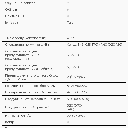
Осушення повітря
✅
Обігрів
✅
Вентиляція
✅
Іонізація
Так
Тип фреону (холодоагент)
R-32
Споживана потужність, кВт
Холод: 1.43 (0.16-1.70) / 1.40 (0.20-1.60)
Сезонний коефіцієнт
продуктивності SEER
6,1(А++)
(охолодження)
Сезонний коефіцієнт
4,0 (А+)
продуктивності SCOP (обігрів)
Рівень шуму внутрішнього блоку
28/33/39/45
Дб - min/max
Розміри зовнішнього блоку, мм
842х596х320
Розміри внутрішнього блоку, мм
970х300х225
Продуктивність охолодження, кВт
4.60 (0.65-5.20)
5.20 (0.70-
Продуктивність обігріву, кВт
5.40)
Напруга, В/Гц/Ф
220-240/50/1
Колір
✅