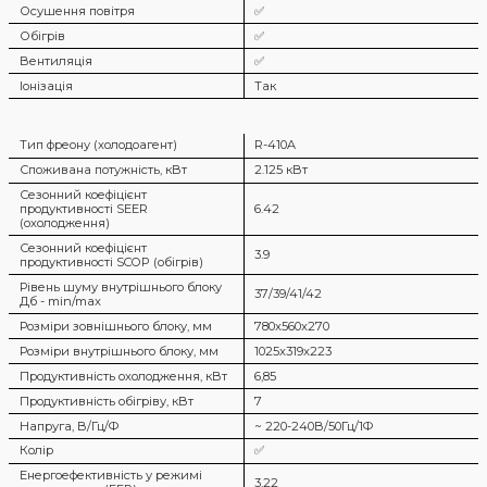
Осушення повітря
✅
Обігрів
✅
Вентиляція
✅
Іонізація
Так
Тип фреону (холодоагент)
R-410A
Споживана потужність, кВт
2.125 кВт
Сезонний коефіцієнт
продуктивності SEER
6.42
(охолодження)
Сезонний коефіцієнт
3.9
продуктивності SCOP (обігрів)
Рівень шуму внутрішнього блоку
37/39/41/42
Дб - min/max
Розміри зовнішнього блоку, мм
780x560x270
Розміри внутрішнього блоку, мм
1025x319x223
Продуктивність охолодження, кВт
6,85
Продуктивність обігріву, кВт
7
Напруга, В/Гц/Ф
~ 220-240В/50Гц/1Ф
Колір
✅
Енергоефективність у режимі
3,22