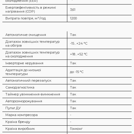
охолодження (EER)
Енергоефективність в режимі
3,61
нагрівання (COP)
Витрата повітря, м³/год
1200
Автоматичне очищення
Так
Діапазон зовнішніх температур
-15…+24 °С
на обігрів
Діапазон зовнішніх температур
+18…+52 °C
на охолодження
Інверторне керування
Так
Адаптація до низької
до -15 °С
температури
Автоматичний перезапуск
Так
Самодіагностика
Так
Таймер увімкнення-вимкнення
Так
Авторозморожування
Так
Пульт ДУ
Так
Марка компресора
-
Країна бренду
-
Країна виробник
Гонконг